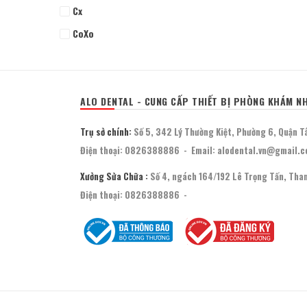
Cx
CoXo
Woodpecker
HDX
Vatech
ALO DENTAL - CUNG CẤP THIẾT BỊ PHÒNG KHÁM N
Khác
Trụ sở chính:
Số 5, 342 Lý Thường Kiệt, Phường 6, Quận T
Điện thoại:
0826388886
-
Email:
alodental.vn@gmail.
Xưởng Sửa Chữa :
Số 4, ngách 164/192 Lê Trọng Tấn, Than
Điện thoại:
0826388886
-