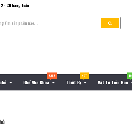
 2 - CN hàng tuần
SALE
HOT
M
 chủ
Ghế Nha Khoa
Thiết Bị
Vật Tư Tiêu Hao
hủ