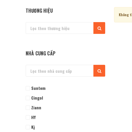
THƯƠNG HIỆU
Không t
NHÀ CUNG CẤP
Suntem
Cingol
Ziann
HY
Kj