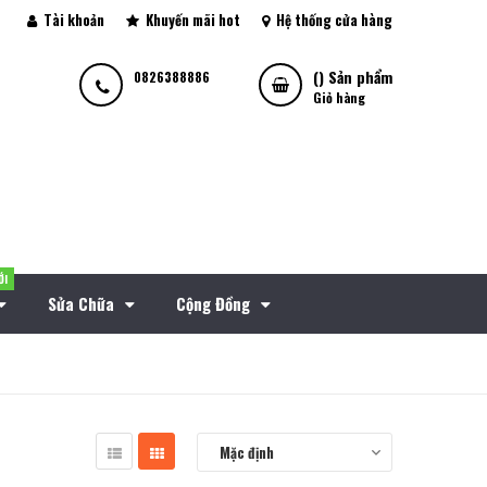
Tài khoản
Khuyến mãi hot
Hệ thống cửa hàng
(
) Sản phẩm
0826388886
Giỏ hàng
ỚI
Sửa Chữa
Cộng Đồng
Mặc định