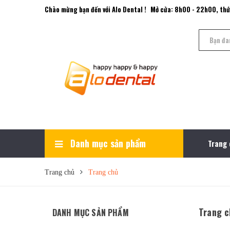
Chào mừng bạn đến với Alo Dental !
Mở cửa: 8h00 - 22h00, thứ
Danh mục sản phẩm
Trang
Xem thêm
Tay Khoan Nha Khoa
Thiết Bị Nội Nha
Xquang & Sensor kĩ thuật số
Máy Hút Trung Tâm
Hấp Sấy & Tiệt Trùng
Máy Nén Khí
Máy Lấy Cao Răng
Đèn Trám Quang Trùng Hợp
Trang chủ
Trang chủ
Trang c
DANH MỤC SẢN PHẨM