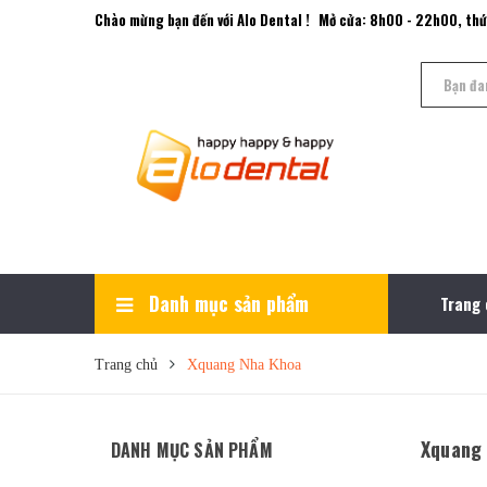
Chào mừng bạn đến với Alo Dental !
Mở cửa: 8h00 - 22h00, thứ
Danh mục sản phẩm
Trang
Xem thêm
Tay Khoan Nha Khoa
Thiết Bị Nội Nha
Xquang & Sensor kĩ thuật số
Máy Hút Trung Tâm
Hấp Sấy & Tiệt Trùng
Máy Nén Khí
Máy Lấy Cao Răng
Đèn Trám Quang Trùng Hợp
Trang chủ
Xquang Nha Khoa
Xquang
DANH MỤC SẢN PHẨM