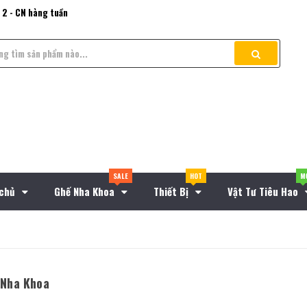
 2 - CN hàng tuần
SALE
HOT
M
 chủ
Ghế Nha Khoa
Thiết Bị
Vật Tư Tiêu Hao
 Nha Khoa