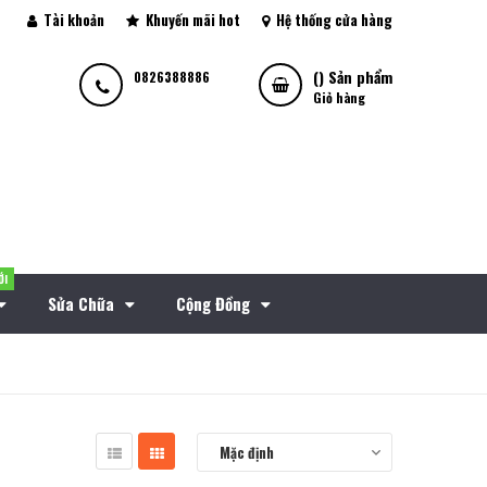
Tài khoản
Khuyến mãi hot
Hệ thống cửa hàng
(
) Sản phẩm
0826388886
Giỏ hàng
ỚI
Sửa Chữa
Cộng Đồng
Mặc định