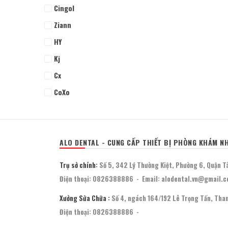
Cingol
Ziann
HY
Kj
Cx
CoXo
Woodpecker
HDX
Vatech
ALO DENTAL - CUNG CẤP THIẾT BỊ PHÒNG KHÁM N
Khác
Trụ sở chính:
Số 5, 342 Lý Thường Kiệt, Phường 6, Quận T
Điện thoại:
0826388886
-
Email:
alodental.vn@gmail.
Xưởng Sửa Chữa :
Số 4, ngách 164/192 Lê Trọng Tấn, Than
Điện thoại:
0826388886
-