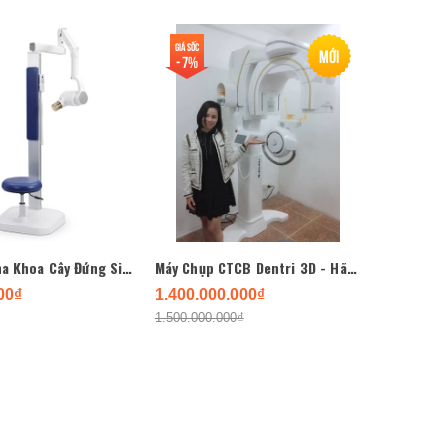
Giá sốc
Mới
- 7%
XQuang Nha Khoa Cây Đứng Siger
Máy Chụp CTCB Dentri 3D - Hãng HDX
00₫
1.400.000.000₫
1.500.000.000₫