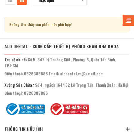
Mặc định
Clo
×
Không tìm thấy sản phẩm nào phù hợp!
ALO DENTAL - CUNG CẤP THIẾT BỊ PHÒNG KHÁM NHA KHOA
Trụ sở chính:
Số 5, 342 Lý Thường Kiệt, Phường 6, Quận Tân Bình,
TP.HCM
Điện thoại:
0826388886
Email:
alodental.vn@gmail.com
Xưởng Sửa Chữa :
Số 4, ngách 164/192 Lê Trọng Tấn, Thanh Xuân, Hà Nội
Điện thoại:
0826388886
THÔNG TIN HỮU ÍCH