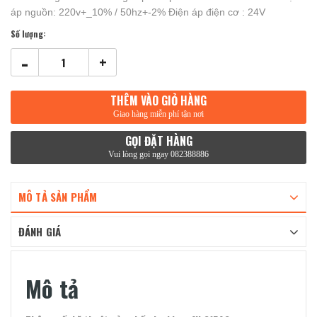
áp nguồn: 220v+_10% / 50hz+-2% Điện áp điện cơ : 24V
Số lượng:
-
+
THÊM VÀO GIỎ HÀNG
Giao hàng miễn phí tận nơi
GỌI ĐẶT HÀNG
Vui lòng gọi ngay 082388886
MÔ TẢ SẢN PHẨM
ĐÁNH GIÁ
Mô tả