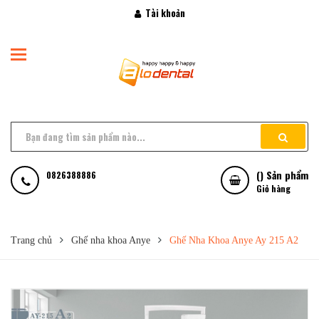
Tài khoản
(
) Sản phẩm
0826388886
Giỏ hàng
Trang chủ
Ghế nha khoa Anye
Ghế Nha Khoa Anye Ay 215 A2