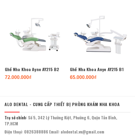
Ghế Nha Khoa Ayne AY215 B2
Ghế Nha Khoa Anye AY215 B1
72.000.000₫
65.000.000₫
ALO DENTAL - CUNG CẤP THIẾT BỊ PHÒNG KHÁM NHA KHOA
Trụ sở chính:
Số 5, 342 Lý Thường Kiệt, Phường 6, Quận Tân Bình,
TP.HCM
Điện thoại:
0826388886
Email:
alodental.vn@gmail.com