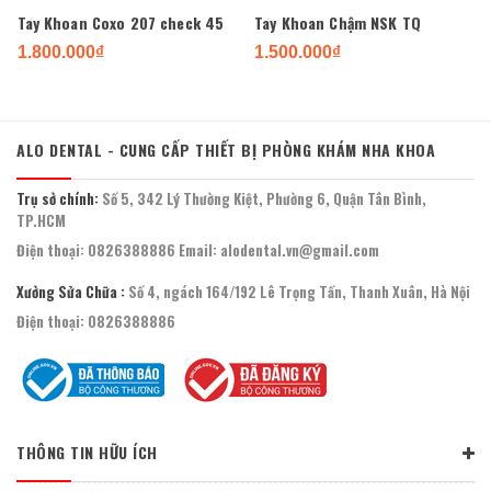
Tay Khoan Coxo 207 check 45
Tay Khoan Chậm NSK TQ
1.800.000₫
1.500.000₫
ALO DENTAL - CUNG CẤP THIẾT BỊ PHÒNG KHÁM NHA KHOA
Trụ sở chính:
Số 5, 342 Lý Thường Kiệt, Phường 6, Quận Tân Bình,
TP.HCM
Điện thoại:
0826388886
Email:
alodental.vn@gmail.com
Xưởng Sửa Chữa :
Số 4, ngách 164/192 Lê Trọng Tấn, Thanh Xuân, Hà Nội
Điện thoại:
0826388886
THÔNG TIN HỮU ÍCH