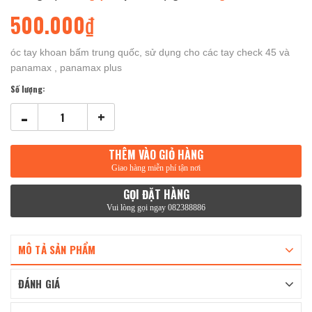
500.000₫
óc tay khoan bấm trung quốc, sử dụng cho các tay check 45 và
panamax , panamax plus
Số lượng:
-
+
THÊM VÀO GIỎ HÀNG
Giao hàng miễn phí tận nơi
GỌI ĐẶT HÀNG
Vui lòng gọi ngay 082388886
MÔ TẢ SẢN PHẨM
ĐÁNH GIÁ